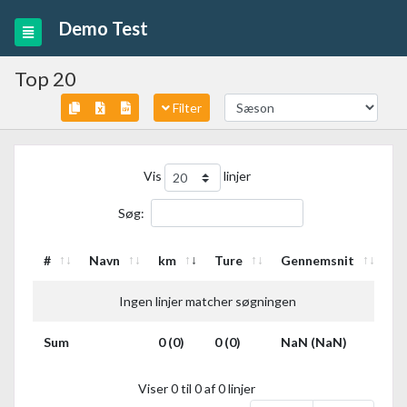
Demo Test
Top 20
Filter
Vis
linjer
Søg:
#
Navn
km
Ture
Gennemsnit
Ingen linjer matcher søgningen
Sum
0 (0)
0 (0)
NaN (NaN)
Viser 0 til 0 af 0 linjer