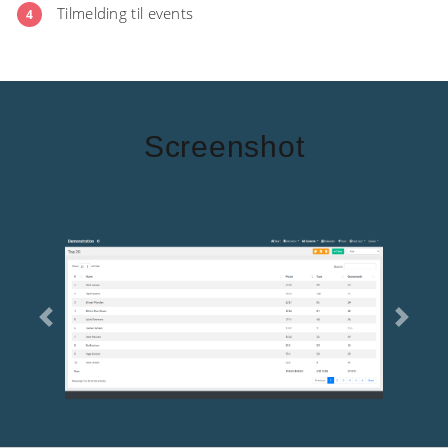
Tilmelding til events
4
Screenshot
Previous
Next